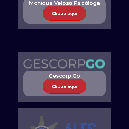
Monique Veloso Psicóloga
Clique aqui
Gescorp Go
Clique aqui