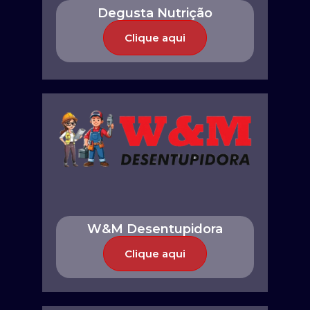
Degusta Nutrição
Clique aqui
W&M Desentupidora
Clique aqui